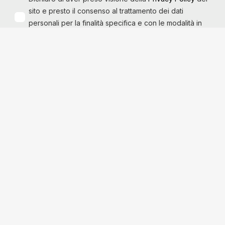
sito e presto il consenso al trattamento dei dati
personali per la finalità specifica e con le modalità in
essa descritte.
© 2025 CAMA cinquantadue s.r.l. – Tutti i diritti riservati
CAMA cinquantadue s.r.l.
Via Santa Margherita 127